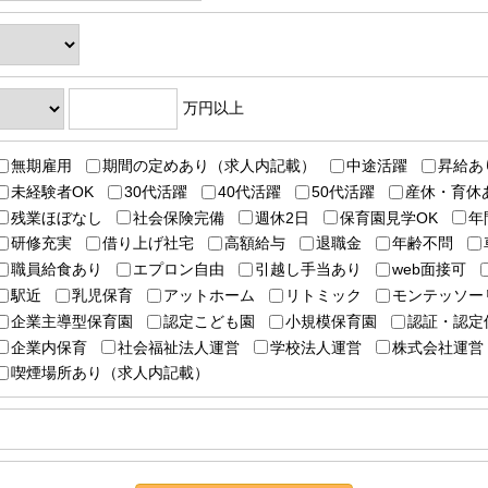
万円
以上
無期雇用
期間の定めあり（求人内記載）
中途活躍
昇給あ
未経験者OK
30代活躍
40代活躍
50代活躍
産休・育休
残業ほぼなし
社会保険完備
週休2日
保育園見学OK
年
研修充実
借り上げ社宅
高額給与
退職金
年齢不問
職員給食あり
エプロン自由
引越し手当あり
web面接可
駅近
乳児保育
アットホーム
リトミック
モンテッソー
企業主導型保育園
認定こども園
小規模保育園
認証・認定
企業内保育
社会福祉法人運営
学校法人運営
株式会社運営
喫煙場所あり（求人内記載）