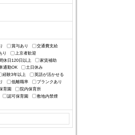
り
賞与あり
交通費支給
あり
上京者歓迎
間休日120日以上
家賃補助
車通勤OK
土日休み
経験3年以上
英語が活かせる
リ
低離職率
ブランクあり
保育園
院内保育所
認可保育園
敷地内禁煙