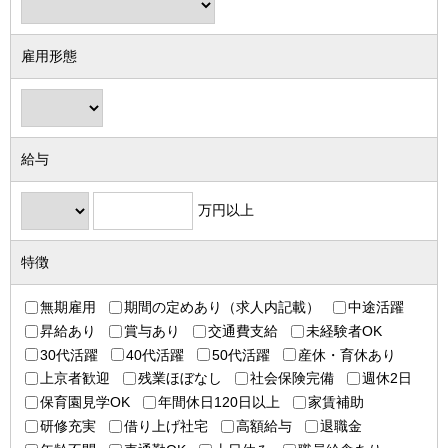
雇用形態
給与
万円
以上
特徴
無期雇用
期間の定めあり（求人内記載）
中途活躍
昇給あり
賞与あり
交通費支給
未経験者OK
30代活躍
40代活躍
50代活躍
産休・育休あり
上京者歓迎
残業ほぼなし
社会保険完備
週休2日
保育園見学OK
年間休日120日以上
家賃補助
研修充実
借り上げ社宅
高額給与
退職金