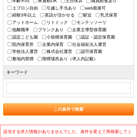
年齢不問
車通勤OK
土日休み
職員給食あり
エプロン自由
引越し手当あり
web面接可
経験3年以上
英語が活かせる
駅近
乳児保育
アットホーム
リトミック
モンテッソーリ
低離職率
ブランクあり
企業主導型保育園
認定こども園
小規模保育園
認証・認定保育園
院内保育所
企業内保育
社会福祉法人運営
学校法人運営
株式会社運営
認可保育園
敷地内禁煙
喫煙場所あり（求人内記載）
キーワード
該当する求人情報がありませんでした。条件を変えて再検索してく