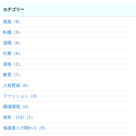
カテゴリー
面接（8）
転職（9）
退職（4）
行事（6）
資格（2）
教育（7）
人材育成（6）
ファッション（3）
職場環境（4）
病気・けが（1）
保護者との関わり（9）